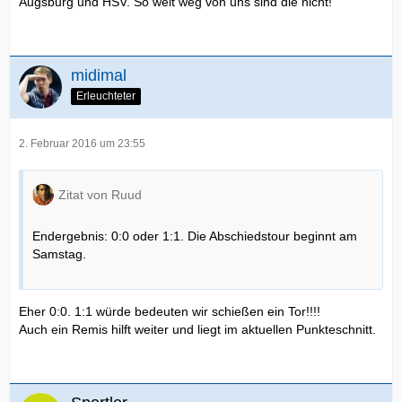
Augsburg und HSV. So weit weg von uns sind die nicht!
Rückfahrt gefeiert wird oder eher nicht.
Ich selbst bin von der Qualität und dem Kampfgeist der
Lilien ziemlich überzeugt, die werden sich gegen uns keine
midimal
Blöse geben wollen - deshalb werden sie vsl. auch mit
Erleuchteter
einem Punkt nach Hause fahren.
Leider.
2. Februar 2016 um 23:55
Gruß,
fr
Zitat von Ruud
Endergebnis: 0:0 oder 1:1. Die Abschiedstour beginnt am
Samstag.
Eher 0:0. 1:1 würde bedeuten wir schießen ein Tor!!!!
Auch ein Remis hilft weiter und liegt im aktuellen Punkteschnitt.