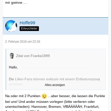
mir gwinne ...
Hoffe99
Erleuchteter
2. Februar 2016 um 22:16
Zitat von Franke1899
Hallo,
Die Lilien-Fans können exklusiv mit einem Entlastungszug
anreisen.
Alles anzeigen
Entlastungszug nach Sinsheim
Na oder mit 2 Punkten
...aber besser, die lassen die Punkte
bei uns! Und ander müssen vorlegen (bitte verlieren oder
unentschieden): Hannover, Bremen, VfBÄÄÄÄÄH, Frankfurt,
Es liegt jetzt an der TSG ob in diesem Zug bei der