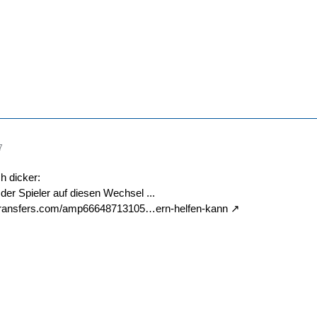
7
h dicker:
 der Spieler auf diesen Wechsel ...
ltransfers.com/amp66648713105…ern-helfen-kann