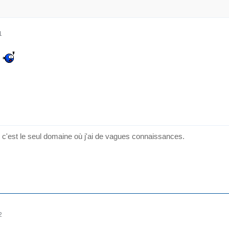
1
n c'est le seul domaine où j'ai de vagues connaissances.
2