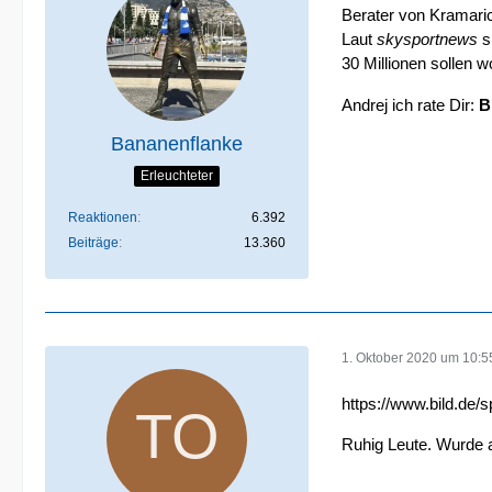
Berater von Kramaric
Laut
skysportnews
s
30 Millionen sollen 
Andrej ich rate Dir:
B
Bananenflanke
Erleuchteter
Reaktionen
6.392
Beiträge
13.360
1. Oktober 2020 um 10:5
https://www.bild.de/s
Ruhig Leute. Wurde a