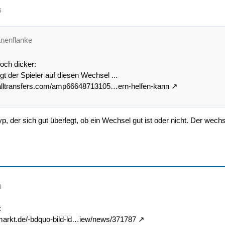
5
anenflanke
och dicker:
gt der Spieler auf diesen Wechsel ...
alltransfers.com/amp66648713105…ern-helfen-kann
Typ, der sich gut überlegt, ob ein Wechsel gut ist oder nicht. Der we
3
:
rmarkt.de/-bdquo-bild-ld…iew/news/371787