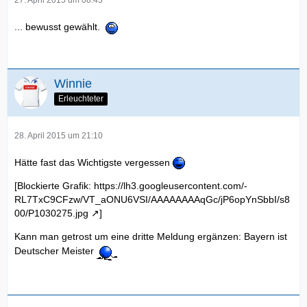
27. April 2015 um 08:45
... bewusst gewählt.
Winnie
Erleuchteter
28. April 2015 um 21:10
Hätte fast das Wichtigste vergessen
[Blockierte Grafik:
https://lh3.googleusercontent.com/-
RL7TxC9CFzw/VT_aONU6VSI/AAAAAAAAqGc/jP6opYnSbbI/s8
00/P1030275.jpg
]
Kann man getrost um eine dritte Meldung ergänzen: Bayern ist
Deutscher Meister