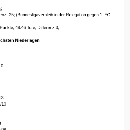
:
enz -25; (Bundesligaverbleib in der Relegation gegen 1. FC
Punkte; 49:46 Tore; Differenz 3;
öchsten Niederlagen
10
13
/10
3
/09