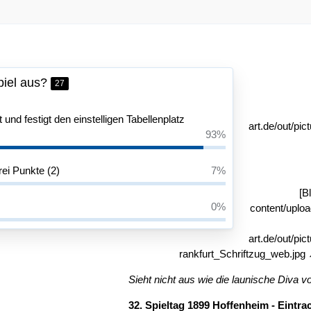
piel aus?
27
und festigt den einstelligen Tabellenplatz
art.de/out/pi
93%
rei Punkte (2)
7%
[B
0%
content/uplo
art.de/out/pi
rankfurt_Schriftzug_web.jpg
Sieht nicht aus wie die launische Diva 
32. Spieltag 1899 Hoffenheim - Eintra