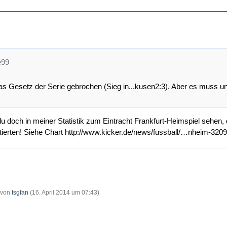
e99
s Gesetz der Serie gebrochen (Sieg in...kusen2:3). Aber es muss und 
u doch in meiner Statistik zum Eintracht Frankfurt-Heimspiel sehen
tierten! Siehe Chart
http://www.kicker.de/news/fussball/…nheim-3209
t von
tsgfan
(
16. April 2014 um 07:43
)