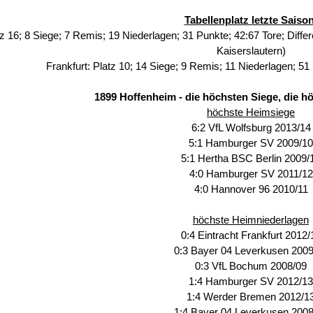
Tabellenplatz letzte Saison
z 16; 8 Siege; 7 Remis; 19 Niederlagen; 31 Punkte; 42:67 Tore; Differ
Kaiserslautern)
Frankfurt: Platz 10; 14 Siege; 9 Remis; 11 Niederlagen; 51 
1899 Hoffenheim - die höchsten Siege, die h
höchste Heimsiege
6:2 VfL Wolfsburg 2013/14
5:1 Hamburger SV 2009/10
5:1 Hertha BSC Berlin 2009/
4:0 Hamburger SV 2011/12
4:0 Hannover 96 2010/11
höchste Heimniederlagen
0:4 Eintracht Frankfurt 2012/
0:3 Bayer 04 Leverkusen 2009
0:3 VfL Bochum 2008/09
1:4 Hamburger SV 2012/13
1:4 Werder Bremen 2012/1
1:4 Bayer 04 Leverkusen 2008