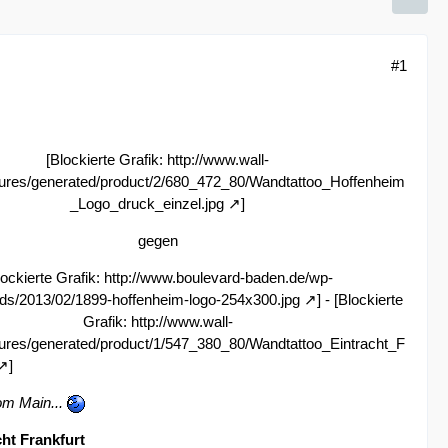
#1
[Blockierte Grafik:
http://www.wall-
ctures/generated/product/2/680_472_80/Wandtattoo_Hoffenheim
_Logo_druck_einzel.jpg
]
gegen
lockierte Grafik:
http://www.boulevard-baden.de/wp-
ads/2013/02/1899-hoffenheim-logo-254x300.jpg
] - [Blockierte
Grafik:
http://www.wall-
ctures/generated/product/1/547_380_80/Wandtattoo_Eintracht_F
]
vom Main...
cht Frankfurt