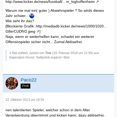
http://www.kicker.de/news/fussball/…m_tsghoffenheim
Warum nie mal ein( guter ) Abwehrspieler ? So wirds dieses
Jahr schwer...
Wie seht ihr das?
[Blockierte Grafik:
http://mediadb.kicker.de/news/1000/1020…
G8erCUDfV2.jpeg
]
Naja, wenn er weiterhelfen kann, schadet ein weiterer
Offensivspieler sicher nicht... Zumal Ablösefrei
4 Mal editiert, zuletzt von
Tine
(
19. Februar 2018 um 22:59
) aus
folgendem Grund: Twitterlink ergänzt +Bild
Paco22
Profi
22. Oktober 2013 um 18:50
nen talentierten Spieler, welcher schon in dem Alter
Verantwortung übernimmt und kicken kann, dazu ablösefrei..