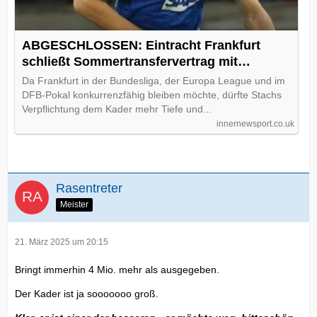
ABGESCHLOSSEN: Eintracht Frankfurt
schließt Sommertransfervertrag mit
Hoffenheim über die Verpflichtung von
Da Frankfurt in der Bundesliga, der Europa League und im
Anton Stach. - INNERNEWSPORT
DFB-Pokal konkurrenzfähig bleiben möchte, dürfte Stachs
Verpflichtung dem Kader mehr Tiefe und...
innernewsport.co.uk
Rasentreter
Meister
21. März 2025 um 20:15
Bringt immerhin 4 Mio. mehr als ausgegeben.
Der Kader ist ja sooooooo groß.