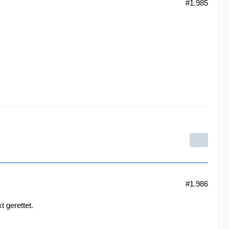
#1.985
#1.986
t gerettet.