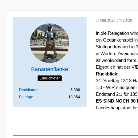
7. Mai 2016 um 23:28
In die Relegation wird
ein Gedankenspiel in
Stuttgart kassiert in
in Worten: Zweiundsi
ist wohlwollend formu
Eigentlich hat der Vf
Bananenflanke
Rückblick:
Erleuchteter
34. Spieltag 12/13 
1:0 - WIR sind quasi
Reaktionen
6.386
Endstand 2:1 für 189
Beiträge
13.354
ES SIND NOCH 90
Landeshauptstadt heu