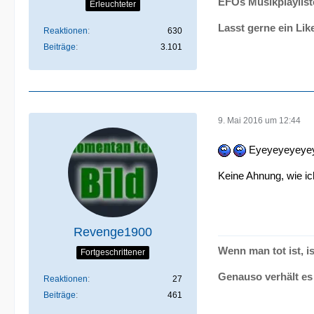
EFOs Musikplaylist
Erleuchteter
Lasst gerne ein Lik
Reaktionen
630
Beiträge
3.101
9. Mai 2016 um 12:44
Eyeyeyeyeyey.
Keine Ahnung, wie i
Revenge1900
Wenn man tot ist, is
Fortgeschrittener
Genauso verhält es 
Reaktionen
27
Beiträge
461