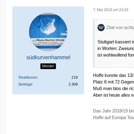
7. Mai 2016 um 23:43
Zitat von ach
Stuttgart kassiert 
in Worten: Zweiund
ist wohlwollend for
südkurvenhammel
Meister
Hoffe konnte das 13/
Reaktionen
218
Platz 8 mit 72 Gegen
Beiträge
2.309
Muß man blos die ric
Aber ist heute alles e
Das Jahr 2018/19 br
Hoffe auf Europa To