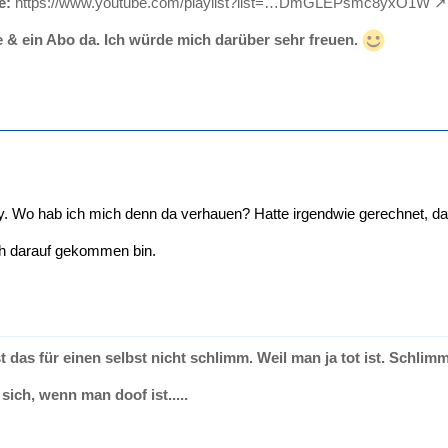
e:
https://www.youtube.com/playlist?list=…DmGLEPsmc8yxO1W
e & ein Abo da. Ich würde mich darüber sehr freuen.
 Wo hab ich mich denn da verhauen? Hatte irgendwie gerechnet, d
ch darauf gekommen bin.
t das für einen selbst nicht schlimm. Weil man ja tot ist. Schlimm 
sich, wenn man doof ist.....