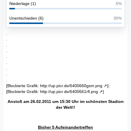
Niederlage (1)
5%
Unentschieden (6)
30%
.
.
.
.
.
.
.
.
.
[Blockierte Grafik:
http://up.picr.de/6400660gsm.png
]
:
[Blockierte Grafik:
http://up.picr.de/6400661rfl.png
]
Anstoß am 26.02.2011 um 15:30 Uhr im schönsten Stadion
der Welt!!
Bisher 5 Aufeinandertreffen