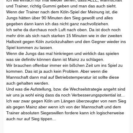
Ich will einfach nur mal wieder sehen, dass ALLE, Mannschaft
und Trainer, richtig Gummi geben und man das auch sieht.
Wenn der Trainer nach dem Köln-Spiel der Meinung ist, die
Jungs hätten über 90 Minuten den Sieg gewollt und alles
gegeben dann kann ich das nicht ganz nachvollziehen.
Ich sehe da durchaus noch Luft nach oben. Da ist doch noch
mehr drin als sich nach starken 15 Minuten wie in der zweiten
Halbzeit gegen Köln zurückzuhalten und den Gegner wieder ins
Spiel kommen zu lassen.
Wenn die Jungs das mal hinkriegen und wirklich das spielen
was sie definitiv können dann ist Mainz zu schlagen.
Wir brauchen offenbar immer ein bißchen Zeit um ins Spiel zu
kommen. Das ist ja auch kein Problem. Aber wenn die
Mannschaft dann mal auf Betriebstemperatur ist sollte diese
auch gehalten werden.
Und was die Aufstellung, bzw. die Wechselstrategie angeht sind
wir uns ja wohl einig dass da noch Verbesserungspotential ist...
Ich war zwar gegen Köln um Längen überzeugter von nem Sieg
als gegen Mainz aber wenn ich von der Mannschaft und dem
Trainer absoluten Siegeswillen fordere kann ich logischerweise
auch nur auf Sieg tippen...